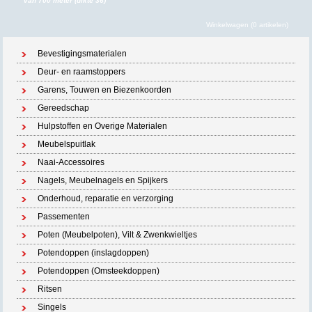
van 700 meter (dikte 36)
Winkelwagen (0 artikelen)
Bevestigingsmaterialen
Deur- en raamstoppers
Garens, Touwen en Biezenkoorden
Gereedschap
Hulpstoffen en Overige Materialen
Meubelspuitlak
Naai-Accessoires
Nagels, Meubelnagels en Spijkers
Onderhoud, reparatie en verzorging
Passementen
Poten (Meubelpoten), Vilt & Zwenkwieltjes
Potendoppen (inslagdoppen)
Potendoppen (Omsteekdoppen)
Ritsen
Singels