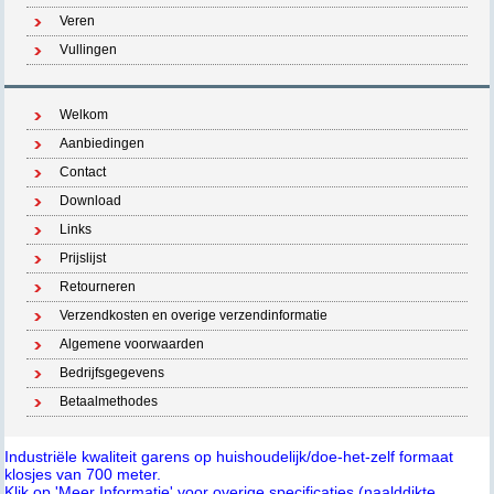
Veren
Vullingen
Welkom
Aanbiedingen
Contact
Download
Links
Prijslijst
Retourneren
Verzendkosten en overige verzendinformatie
Algemene voorwaarden
Bedrijfsgegevens
Betaalmethodes
Industriële kwaliteit garens op huishoudelijk/doe-het-zelf formaat
klosjes van 700 meter.
Klik op 'Meer Informatie' voor overige specificaties (naalddikte,