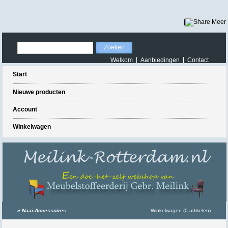
|
Meer
Welkom
Aanbiedingen
Contact
Start
Nieuwe producten
Account
Winkelwagen
»
Naai-Accessoires
Winkelwagen (0 artikelen)