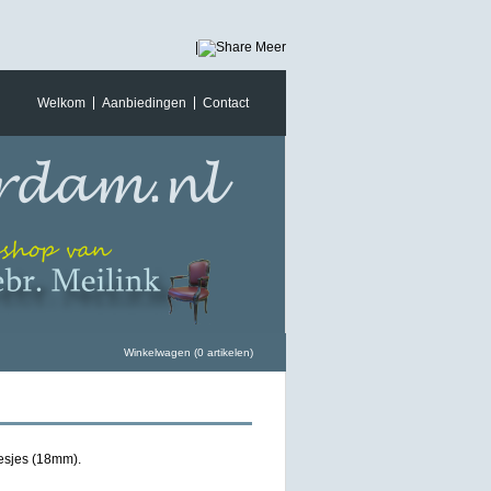
|
Meer
Welkom
Aanbiedingen
Contact
Winkelwagen (0 artikelen)
esjes (18mm).