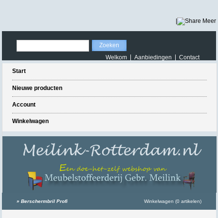
|
Meer
Welkom
Aanbiedingen
Contact
Start
Nieuwe producten
Account
Winkelwagen
»
Berschermbril Profi
Winkelwagen (0 artikelen)