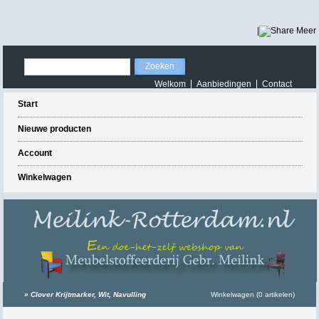
|
Meer
Welkom
Aanbiedingen
Contact
Start
Nieuwe producten
Account
Winkelwagen
»
Clover Krijtmarker, Wit, Navulling
Winkelwagen (0 artikelen)