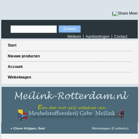
|
Meer
Welkom
Aanbiedingen
Contact
Start
Nieuwe producten
Account
Winkelwagen
»
Clover Krijtpen, Geel
Winkelwagen (0 artikelen)