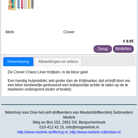
Merk:
Clover
€ 8.95
Terug
Omschrijving
Afbeeldingen en videos
De Clover Chaco Liner Krijtpen, in de kleur geel.
Een handig hulpmiddel, iets groter dan de Krijtmarker, dat schrijft door via
een klein tandwieltje gedoseerd een krijtspoortje achter te laten op de te
markeren ondergrond (leder of textiel).
Webshop voor Doe-het-zelf-stoffeerders van Meubelstoffeerderij Gebroeders
Meilink
Weg en Bos 102, 2661 GX, Bergschenhoek
010-412 42 16,
info@msgmeilink.nl
http://www.meilink-stoffering.nl
,
http://www.meilink-rotterdam.nl