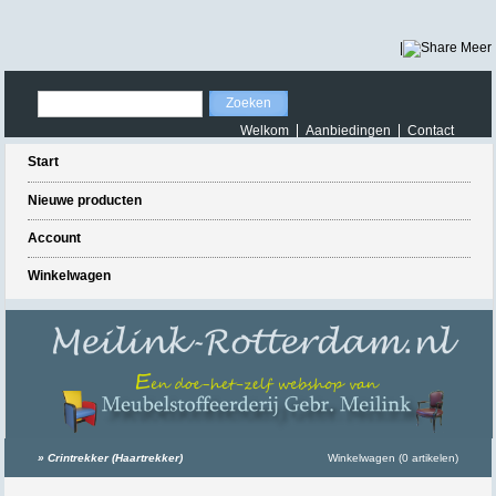
|
Meer
Welkom
Aanbiedingen
Contact
Start
Nieuwe producten
Account
Winkelwagen
»
Crintrekker (Haartrekker)
Winkelwagen (0 artikelen)