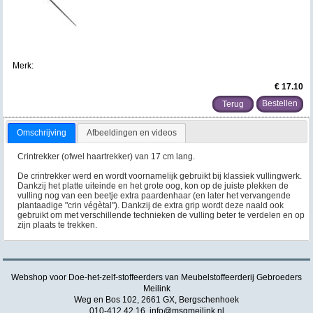
Merk:
€ 17.10
Terug
Omschrijving
Afbeeldingen en videos
Crintrekker (ofwel haartrekker) van 17 cm lang.
De crintrekker werd en wordt voornamelijk gebruikt bij klassiek vullingwerk.
Dankzij het platte uiteinde en het grote oog, kon op de juiste plekken de
vulling nog van een beetje extra paardenhaar (en later het vervangende
plantaadige "crin végètal"). Dankzij de extra grip wordt deze naald ook
gebruikt om met verschillende technieken de vulling beter te verdelen en op
zijn plaats te trekken.
Webshop voor Doe-het-zelf-stoffeerders van Meubelstoffeerderij Gebroeders
Meilink
Weg en Bos 102, 2661 GX, Bergschenhoek
010-412 42 16,
info@msgmeilink.nl