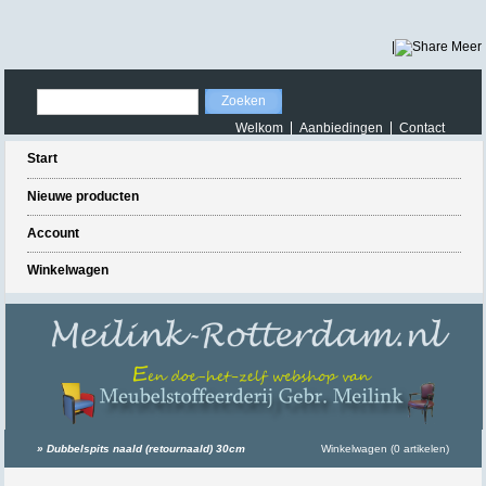
|
Meer
Welkom
Aanbiedingen
Contact
Start
Nieuwe producten
Account
Winkelwagen
»
Dubbelspits naald (retournaald) 30cm
Winkelwagen (0 artikelen)