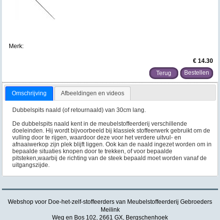
Merk:
€ 14.30
Terug
Omschrijving
Afbeeldingen en videos
Dubbelspits naald (of retournaald) van 30cm lang.
De dubbelspits naald kent in de meubelstoffeerderij verschillende
doeleinden. Hij wordt bijvoorbeeld bij klassiek stoffeerwerk gebruikt om de
vulling door te rijgen, waardoor deze voor het verdere uitvul- en
afnaaiwerkop zijn plek blijft liggen. Ook kan de naald ingezet worden om in
bepaalde situaties knopen door te trekken, of voor bepaalde
pitsteken,waarbij de richting van de steek bepaald moet worden vanaf de
uitgangszijde.
Webshop voor Doe-het-zelf-stoffeerders van Meubelstoffeerderij Gebroeders
Meilink
Weg en Bos 102, 2661 GX, Bergschenhoek