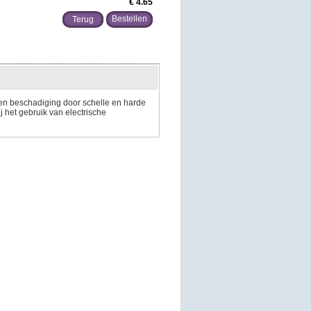
€ 4.65
Terug
en beschadiging door schelle en harde
j het gebruik van electrische