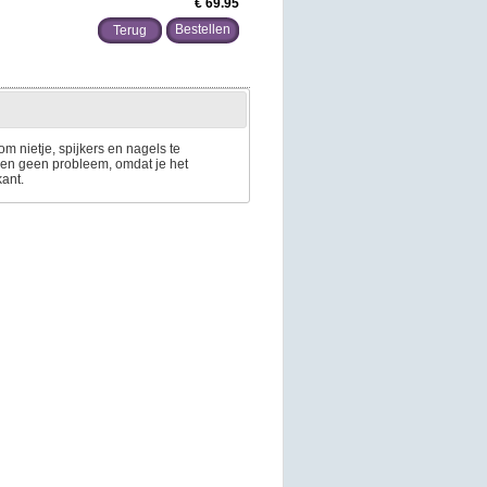
€ 69.95
Terug
m nietje, spijkers en nagels te
men geen probleem, omdat je het
kant.