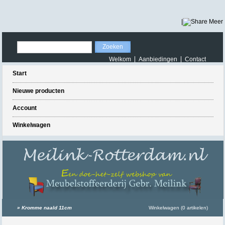
|
Meer
Welkom
Aanbiedingen
Contact
Start
Nieuwe producten
Account
Winkelwagen
»
Kromme naald 11cm
Winkelwagen (0 artikelen)