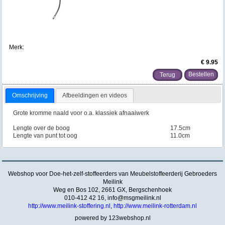
Merk:
€ 9.95
Terug
Omschrijving
Afbeeldingen en videos
Grote kromme naald voor o.a. klassiek afnaaiwerk
Lengte over de boog
17.5cm
Lengte van punt tot oog
11.0cm
Webshop voor Doe-het-zelf-stoffeerders van Meubelstoffeerderij Gebroeders
Meilink
Weg en Bos 102, 2661 GX, Bergschenhoek
010-412 42 16,
info@msgmeilink.nl
http://www.meilink-stoffering.nl
,
http://www.meilink-rotterdam.nl
powered by 123webshop.nl