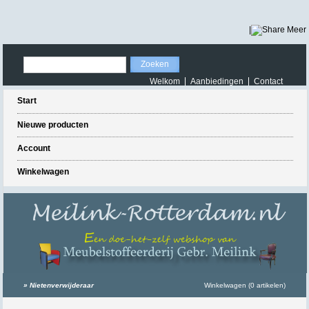
|
Meer
Welkom
Aanbiedingen
Contact
Start
Nieuwe producten
Account
Winkelwagen
»
Nietenverwijderaar
Winkelwagen (0 artikelen)