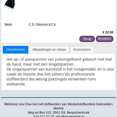
Merk:
C.S. Osborne & Co.
€ 22.50
Terug
Omschrijving
Afbeeldingen en videos
Accessoires
Het op- of aanspannen van jutesingelband gebeurt niet met
de hand, maar met een singelspanner.
De singelspanner van kunststof
is het instapmodel, en is
voor
zowel de meeste doe-het-zelvers als
professionele
stoffeerders die weinig jutesingels verwerken ruim
voldoende.
Webshop voor Doe-het-zelf-stoffeerders van Meubelstoffeerderij Gebroeders
Meilink
Weg en Bos 102, 2661 GX, Bergschenhoek
010-412 42 16,
info@msgmeilink.nl