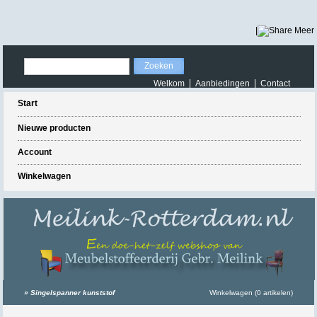
|
Meer
Welkom
Aanbiedingen
Contact
Start
Nieuwe producten
Account
Winkelwagen
»
Singelspanner kunststof
Winkelwagen (0 artikelen)