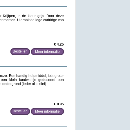
 Krijtpen, in de kleur grijs. Door deze
der morsen. U draait de lege cartridge van
€ 4.25
Meer informatie
 roze. Een handig hulpmiddel, iets groter
a een klein tandwieltje gedoseerd een
n ondergrond (leder of textiel).
€ 8.95
Meer informatie