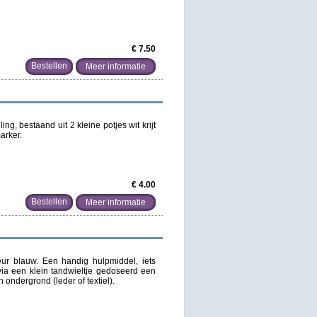
€ 7.50
Meer informatie
ing, bestaand uit 2 kleine potjes wit krijt
arker.
€ 4.00
Meer informatie
eur blauw. Een handig hulpmiddel, iets
r via een klein tandwieltje gedoseerd een
n ondergrond (leder of textiel).