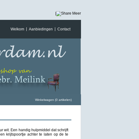
|
Meer
Welkom
Aanbiedingen
Contact
Winkelwagen (0 artikelen)
ur wit. Een handig hulpmiddel dat schrijft
n krijtspoortje achter te laten op de te