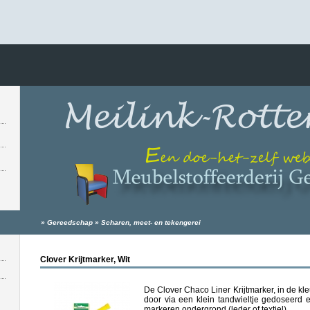
»
Gereedschap
»
Scharen, meet- en tekengerei
Clover Krijtmarker, Wit
De Clover Chaco Liner Krijtmarker, in de kle
door via een klein tandwieltje gedoseerd ee
markeren ondergrond (leder of textiel).