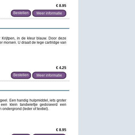
€ 8.95
Meer informatie
 Krijtpen, in de kleur blauw. Door deze
der morsen. U draait de lege cartridge van
€ 4.25
Meer informatie
 geel. Een handig hulpmiddel, iets groter
a een klein tandwieltje gedoseerd een
n ondergrond (leder of textiel).
€ 8.95